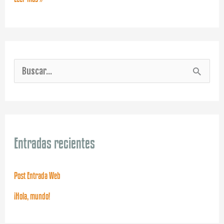
B
u
s
c
Entradas recientes
a
r
Post Entrada Web
p
¡Hola, mundo!
o
r